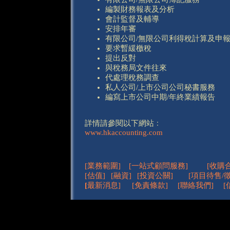
編製財務報表及分析
會計監督及輔導
安排年審
有限公司/無限公司利得稅計算及申
要求暫緩檄稅
提出反對
與稅務局文件往來
代處理稅務調查
私人公司/上市公司公司秘書服務
編寫上市公司中期/年終業績報告
詳情請參閱以下網站﹕
www.hkaccounting.com
[業務範圍]
[一站式顧問服務]
[收購
[估值]
[融資]
[投資公關]
[項目待售/徵
[
最新消息]
[免責條款]
[聯絡我們]
[