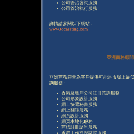
公司管治咨詢服務
公司管治執行服務
詳情請參閱以下網站﹕
www.tocarating.com
亞洲商務顧問
亞洲商務顧問為客戶提供可能是市場上最
詢服務﹕
香港及離岸公司註冊諮詢服務
公司形象設計服務
網上快遞秘書服務
網上翻譯服務
網頁設計服務
網頁本地化服務
商標註冊諮詢服務
香港工作簽證諮詢服務