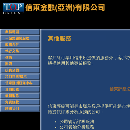
&nbsp;
客戶除可享用信東所提供的服務外，客戶
機構使用其他專業服務:
信東評級
信東評級可能是市場為客戶提供可能是市
體提供評級分析服務的公司﹕
公司管治評級服務
公司管治分析服務